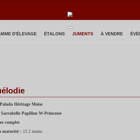
MME D'ÉLEVAGE
ÉTALONS
JUMENTS
À VENDRE
ÉVÈ
uélodie
Palada Héritage Moïse
Sarrabelle Papillon W-Princesse
ee complet
à maturité :
15.2 mains