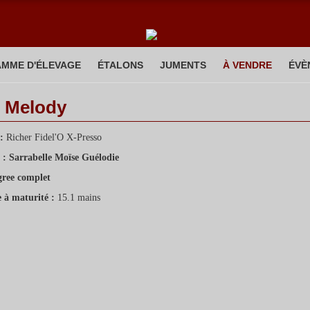
MME D'ÉLEVAGE
ÉTALONS
JUMENTS
À VENDRE
ÉVÈ
o Melody
 :
Richer Fidel'O X-Presso
 :
Sarrabelle Moïse Guélodie
gree complet
e à maturité :
15.1 mains