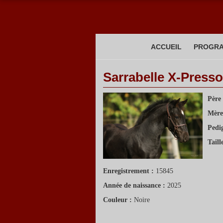
ACCUEIL
PROGRA
Sarrabelle X-Press
Père
Mère
Pedi
Taill
Enregistrement :
15845
Année de naissance :
2025
Couleur :
Noire