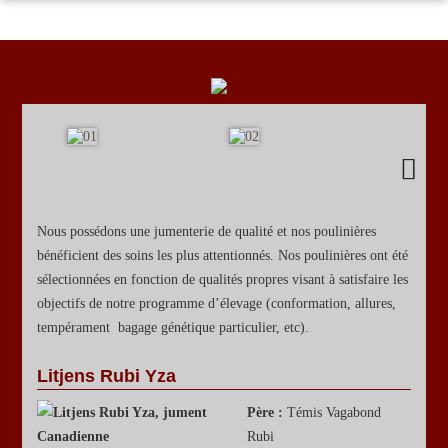
ACCUEIL
PROGRAMME D'ÉLEVAGE
ÉTALONS
JUMENTS
À VENDRE
ÉVÈNEMENTS SPÉCIAUX
Nous possédons une jumenterie de qualité et nos poulinières
bénéficient des soins les plus attentionnés. Nos poulinières ont été
sélectionnées en fonction de qualités propres visant à satisfaire les
objectifs de notre programme d’élevage (conformation, allures,
tempérament bagage génétique particulier, etc).
Litjens Rubi Yza
Père :
Témis Vagabond
Rubi