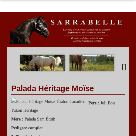
ACCUEIL
PROGRAMME D'ÉLEVAGE
ÉTALONS
JUMENTS
À VENDRE
ÉVÈNEMENTS SPÉCIAUX
Palada Héritage Moïse
Père :
Joli Bois
Yukon Héritage
Mère :
Palada Sam Édith
Pedigree complet