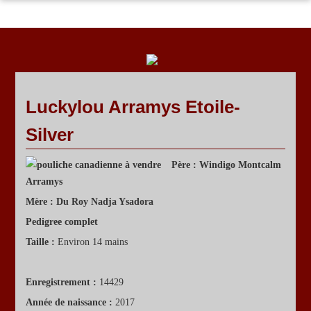
ACCUEIL
PROGRAMME D'ÉLEVAGE
ÉTALONS
JUMENTS
À VENDRE
ÉVÈNEMENTS SPÉCIAUX
Luckylou Arramys Etoile-
Silver
Père :
Windigo Montcalm
Arramys
Mère :
Du Roy Nadja Ysadora
Pedigree complet
Taille :
Environ 14 mains
Enregistrement :
14429
Année de naissance :
2017