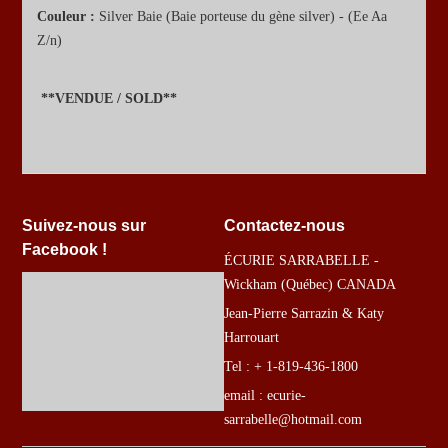
Couleur :
Silver Baie (Baie porteuse du gène silver) - (Ee Aa
Z/n)
**VENDUE / SOLD**
Suivez-nous sur
Contactez-nous
Facebook !
ÉCURIE SARRABELLE -
Wickham (Québec) CANADA
Jean-Pierre Sarrazin & Katy
Harrouart
Tel : + 1-819-436-1800
email : ecurie-
sarrabelle@hotmail.com